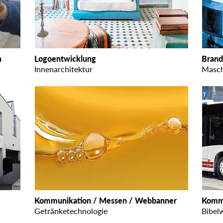
n
Logoentwicklung
Brand
Innenarchitektur
Masch
Kommunikation / Messen / Webbanner
Kommu
Getränketechnologie
Bibel